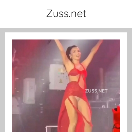
İçeriğe
Zuss.net
atla