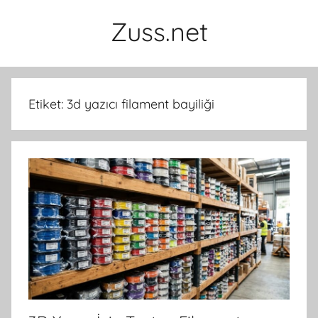
İçeriğe
Zuss.net
atla
Etiket:
3d yazıcı filament bayiliği