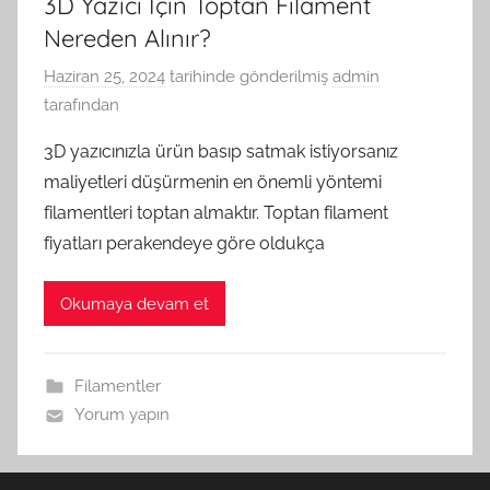
3D Yazıcı İçin Toptan Filament
Nereden Alınır?
Haziran 25, 2024
tarihinde gönderilmiş
admin
tarafından
3D yazıcınızla ürün basıp satmak istiyorsanız
maliyetleri düşürmenin en önemli yöntemi
filamentleri toptan almaktır. Toptan filament
fiyatları perakendeye göre oldukça
Okumaya devam et
Filamentler
Yorum yapın