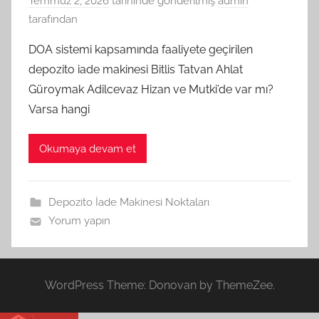
Temmuz 2, 2026
tarihinde gönderilmiş
admin
tarafından
DOA sistemi kapsamında faaliyete geçirilen
depozito iade makinesi Bitlis Tatvan Ahlat
Güroymak Adilcevaz Hizan ve Mutki’de var mı?
Varsa hangi
Okumaya devam et
Depozito İade Makinesi Noktaları
Yorum yapın
WordPress Theme: Donovan by ThemeZee.