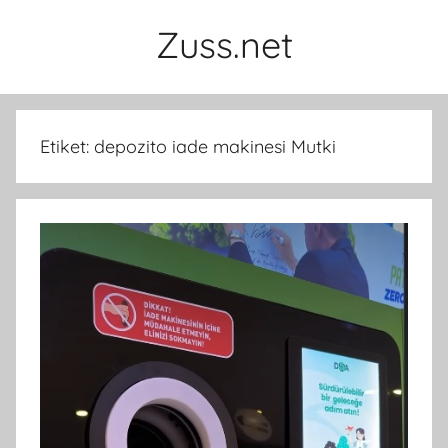
İçeriğe
Zuss.net
atla
Etiket:
depozito iade makinesi Mutki