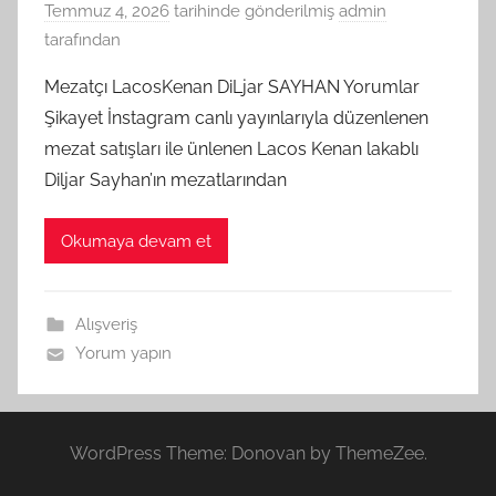
Temmuz 4, 2026
tarihinde gönderilmiş
admin
tarafından
Mezatçı LacosKenan DiLjar SAYHAN Yorumlar
Şikayet İnstagram canlı yayınlarıyla düzenlenen
mezat satışları ile ünlenen Lacos Kenan lakablı
Diljar Sayhan’ın mezatlarından
Okumaya devam et
Alışveriş
Yorum yapın
WordPress Theme: Donovan by ThemeZee.