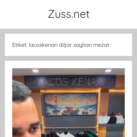
İçeriğe
Zuss.net
atla
Etiket:
lacoskenan diljar sayhan mezat