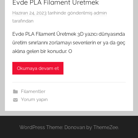
Evde PLA Filament Üretmek
Haziran 24, 2023
tarihinde gönderilmiş
admin
tarafından
Evde PLA Filament Üretmek 3D yazıcı dünyasında
üretim sınırlarını zorlamayı sevenlerin er ya da geç
aklına gelen bir konudur. O
Okumaya devam et
Filamentler
Yorum yapın
WordPress Theme: Donovan by ThemeZee.