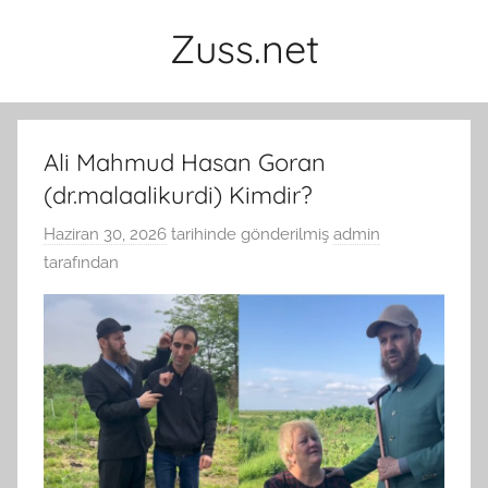
İçeriğe
Zuss.net
atla
Ali Mahmud Hasan Goran
(dr.malaalikurdi) Kimdir?
Haziran 30, 2026
tarihinde gönderilmiş
admin
tarafından