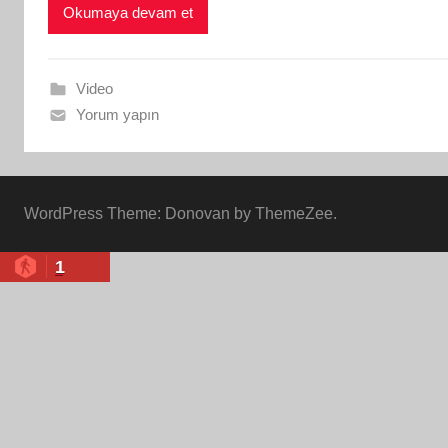
Okumaya devam et
Video
Yorum yapın
WordPress Theme: Donovan by ThemeZee.
1