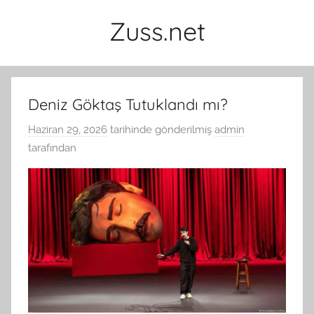
İçeriğe
Zuss.net
atla
Deniz Göktaş Tutuklandı mı?
Haziran 29, 2026
tarihinde gönderilmiş
admin
tarafından