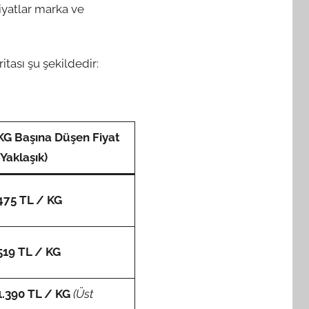
iyatlar marka ve
itası şu şekildedir:
KG Başına Düşen Fiyat
(Yaklaşık)
475 TL / KG
519 TL / KG
1.390 TL / KG
(Üst