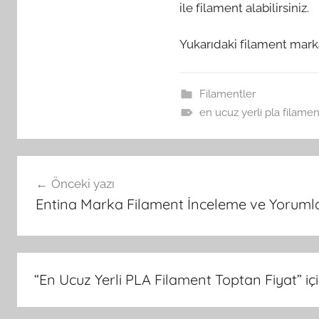
ile filament alabilirsiniz.
Yukarıdaki filament marka
Filamentler
en ucuz yerli pla filamen
Yazı
Önceki yazı
gezinmesi
Entina Marka Filament İnceleme ve Yoruml
“
En Ucuz Yerli PLA Filament Toptan Fiyat
” i