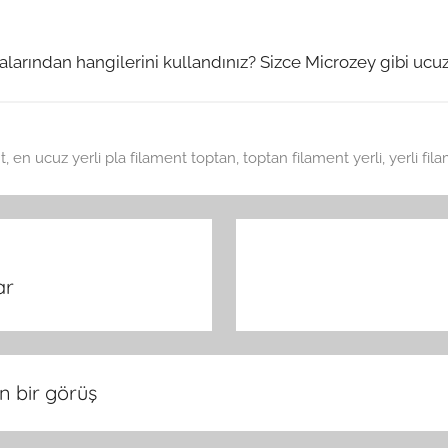
larından hangilerini kullandınız? Sizce Microzey gibi ucuz 
t
,
en ucuz yerli pla filament toptan
,
toptan filament yerli
,
yerli fil
ar
çin bir görüş