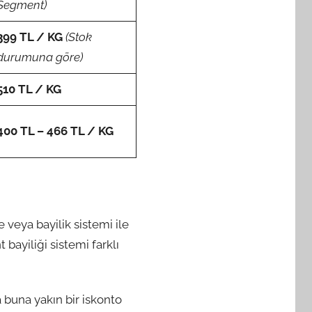
Segment)
399 TL / KG
(Stok
durumuna göre)
510 TL / KG
400 TL – 466 TL / KG
 veya bayilik sistemi ile
bayiliği sistemi farklı
 buna yakın bir iskonto