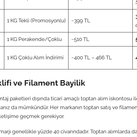
1 KG Tekli (Promosyonlu)
~399 TL
1 KG Perakende/Çoklu
~510 TL
1 KG Çoklu Alım İndirimi
~400 TL – 466 TL
lifi ve Filament Bayilik
taj paketleri dışında ticari amaçlı toptan alım iskontosu ile
manız da mümkündür. Her markanın toptan satış ve filament 
 iletişime geçmek gerekiyor.
marjı genellikle yüzde 40 civarındadır. Toptan alımlarda da