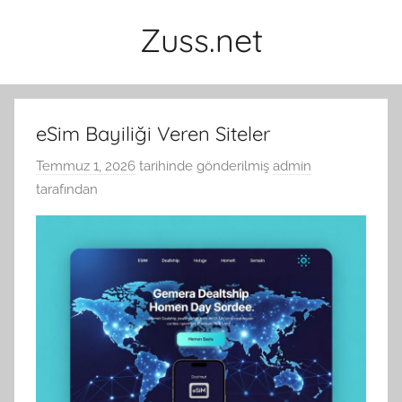
İçeriğe
Zuss.net
atla
eSim Bayiliği Veren Siteler
Temmuz 1, 2026
tarihinde gönderilmiş
admin
tarafından