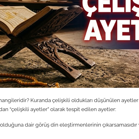
 hangileridir? Kuranda çelişkili oldukları düşünülen ayetler
an “çelişkili ayetler” olarak tespit edilen ayetler:
i olduğuna dair görüş din eleştirmenlerinin çıkarsamasıdır ve