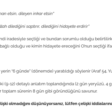
man etsin, dileyen inkar etsin”
lah dilediğini saptırır, dilediğini hidayete erdirir”
ndi iradesiyle seçtiği ve bundan sorumlu olduğu belirtilir
 bağlı olduğu ve kimin hidayete ereceğini O’nun seçtiği ifad
 yerin “6 günde” (dönemde) yaratıldığı söylenir (Araf 54, Yu
ki (9-12) detaylı anlatım toplandığında (2 gün yeryüzü, 4 g
er toplam sürenin 8 gün gibi göründüğünü savunur.
işki olmadığını düşünüyorsanız, lütfen çelişki iddiaların