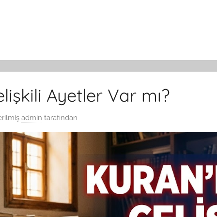
işkili Ayetler Var mı?
rilmiş
admin
tarafından