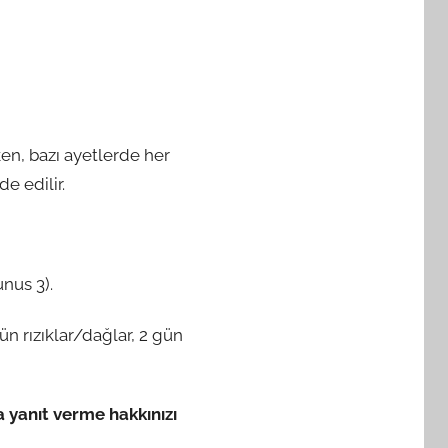
ken, bazı ayetlerde her
e edilir.
nus 3).
ün rızıklar/dağlar, 2 gün
a yanıt verme hakkınızı