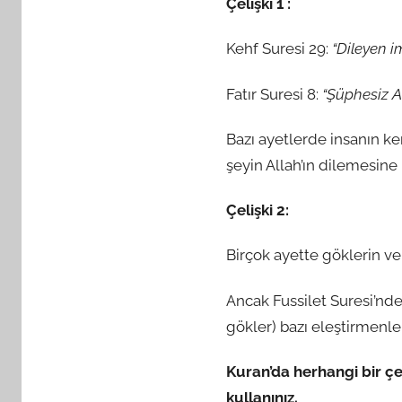
Çelişki 1 :
Kehf Suresi 29:
“Dileyen i
Fatır Suresi 8:
“Şüphesiz Al
Bazı ayetlerde insanın ke
şeyin Allah’ın dilemesine
Çelişki 2:
Birçok ayette göklerin ve
Ancak Fussilet Suresi’nde
gökler) bazı eleştirmenl
Kuran’da herhangi bir çel
kullanınız.